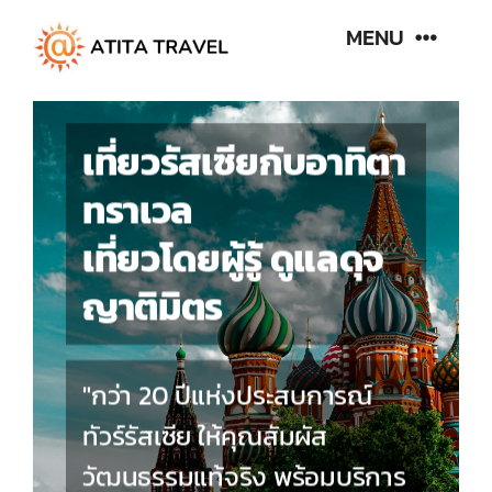
Skip
MENU
to
content
Home
เที่ยวรัสเซียกับอาทิตา
ทราเวล
About Us
เที่ยวโดยผู้รู้ ดูแลดุจ
Our Program
ญาติมิตร
Gallery
"กว่า 20 ปีแห่งประสบการณ์
Contact
ทัวร์รัสเซีย ให้คุณสัมผัส
วัฒนธรรมแท้จริง พร้อมบริการ