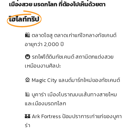
เมืองสวย มรดกโลก ที่ต้องไปเห็นด้วยตา
ไฮไลท์ทริป
🛍️ ตลาดโชสู ตลาดเก่าแก่ใจกลางทัชเคนต์
1
อายุกว่า 2,000 ปี
🚇 รถไฟใต้ดินทัชเคนต์ สถานีตกแต่งสวย
2
เหมือนงานศิลปะ
3
🎡 Magic City แลนด์มาร์กใหม่ของทัชเคนต์
🕌 บูคาร่า เมืองโบราณบนเส้นทางสายไหม
4
และเมืองมรดกโลก
🏰 Ark Fortress ป้อมปราการเก่าแก่ของบูคา
5
ร่า