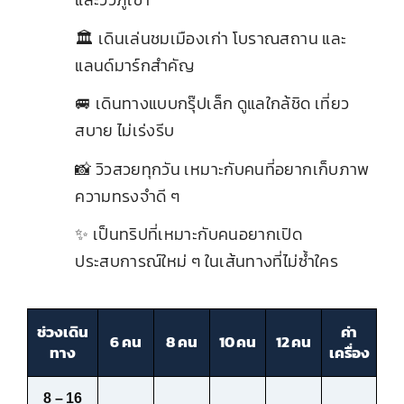
🏛️ เดินเล่นชมเมืองเก่า โบราณสถาน และ
6
แลนด์มาร์กสำคัญ
🚐 เดินทางแบบกรุ๊ปเล็ก ดูแลใกล้ชิด เที่ยว
7
สบาย ไม่เร่งรีบ
📸 วิวสวยทุกวัน เหมาะกับคนที่อยากเก็บภาพ
8
ความทรงจำดี ๆ
✨ เป็นทริปที่เหมาะกับคนอยากเปิด
9
ประสบการณ์ใหม่ ๆ ในเส้นทางที่ไม่ซ้ำใคร
ช่วงเดิน
ค่า
6 คน
8 คน
10 คน
12 คน
ทาง
เครื่อง
8 – 16