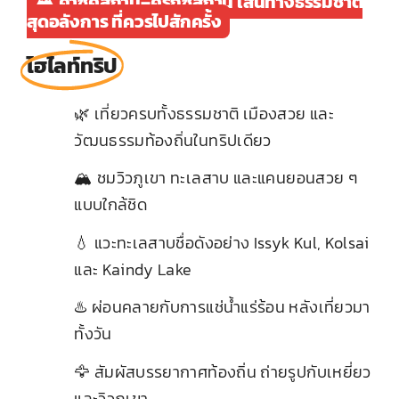
🏔️ คาซัคสถาน–คีร์กิซสถาน เส้นทางธรรมชาติ
สุดอลังการ ที่ควรไปสักครั้ง
ไฮไลท์ทริป
🌿 เที่ยวครบทั้งธรรมชาติ เมืองสวย และ
1
วัฒนธรรมท้องถิ่นในทริปเดียว
🏔️ ชมวิวภูเขา ทะเลสาบ และแคนยอนสวย ๆ
2
แบบใกล้ชิด
💧 แวะทะเลสาบชื่อดังอย่าง Issyk Kul, Kolsai
3
และ Kaindy Lake
♨️ ผ่อนคลายกับการแช่น้ำแร่ร้อน หลังเที่ยวมา
4
ทั้งวัน
🦅 สัมผัสบรรยากาศท้องถิ่น ถ่ายรูปกับเหยี่ยว
5
และวิวภูเขา