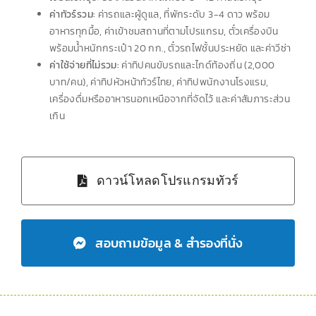
ค่าทัวร์รวม:
ค่ารถและผู้ดูแล, ที่พักระดับ 3-4 ดาว พร้อม
อาหารทุกมื้อ, ค่าเข้าชมสถานที่ตามโปรแกรม, ตั๋วเครื่องบิน
พร้อมน้ำหนักกระเป๋า 20 กก., ตั๋วรถไฟชั้นประหยัด และค่าวีซ่า
ค่าใช้จ่ายที่ไม่รวม:
ค่าทิปคนขับรถและไกด์ท้องถิ่น (2,000
บาท/คน), ค่าทิปหัวหน้าทัวร์ไทย, ค่าทิปพนักงานโรงแรม,
เครื่องดื่มหรืออาหารนอกเหนือจากที่จัดไว้ และค่าสัมภาระส่วน
เกิน
ดาวน์โหลดโปรแกรมทัวร์
สอบถามข้อมูล & สำรองที่นั่ง