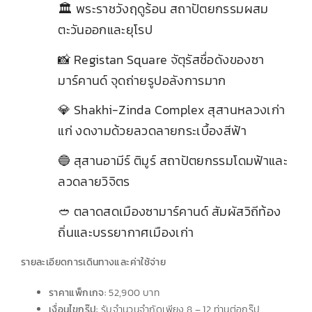
🏛️ พระราชวังฤดูร้อน สถาปัตยกรรมผสม
6
ตะวันออกและยุโรป
📸 Registan Square จัตุรัสชื่อดังของซา
7
มาร์คานด์ จุดถ่ายรูปอลังการมาก
💎 Shakhi-Zinda Complex สุสานหลวงเก่า
8
แก่ งดงามด้วยลวดลายกระเบื้องสีฟ้า
🔵 สุสานอามีร์ ติมูร์ สถาปัตยกรรมโดมฟ้าและ
9
ลวดลายวิจิตร
🥙 ตลาดสดเมืองซามาร์คานด์ สัมผัสวิถีท้อง
10
ถิ่นและบรรยากาศเมืองเก่า
รายละเอียดการเดินทางและค่าใช้จ่าย
ราคาแพ็กเกจ:
52,900 บาท
เงื่อนไขกรุ๊ป:
รับจำนวนจำกัดเพียง 8 – 12 ท่านต่อกรุ๊ป