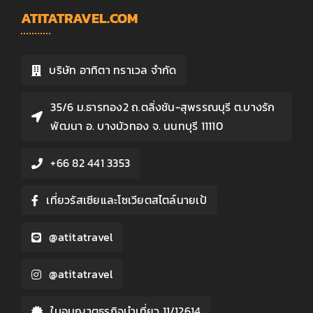
ATITATRAVEL.COM
บริษัท อาทิตา ทราเวล จำกัด
35/6 ม.ธารทอง2 ถ.ตลิ่งชัน-สุพรรณบุรี ต.บางรัก
พัฒนา อ. บางบัวทอง จ. นนทบุรี 11110
+66 82 441 3353
เที่ยวรัสเซียและโซเวียตสไตล์นายเป้
@atitatravel
@atitatravel
ใบอนุญาตธุรกิจนำเที่ยว 11/12614