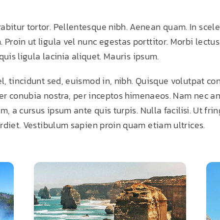
rabitur tortor. Pellentesque nibh. Aenean quam. In sce
 Proin ut ligula vel nunc egestas porttitor. Morbi lectus r
quis ligula lacinia aliquet. Mauris ipsum.
, tincidunt sed, euismod in, nibh. Quisque volutpat co
 per conubia nostra, per inceptos himenaeos. Nam nec ant
, a cursus ipsum ante quis turpis. Nulla facilisi. Ut fri
rdiet. Vestibulum sapien proin quam etiam ultrices.