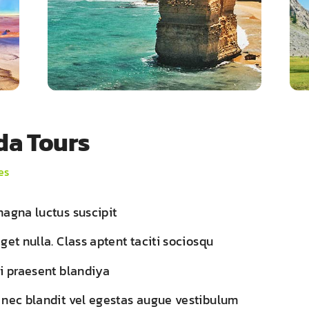
a Tours
es
magna luctus suscipit
get nulla. Class aptent taciti sociosqu
ui praesent blandiya
 nec blandit vel egestas augue vestibulum