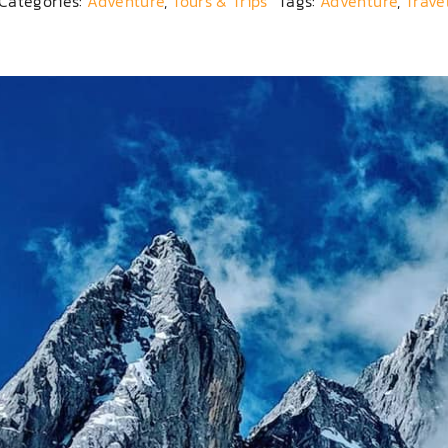
Categories:
Adventure
,
Tours & Trips
Tags:
Adventure
,
Trave